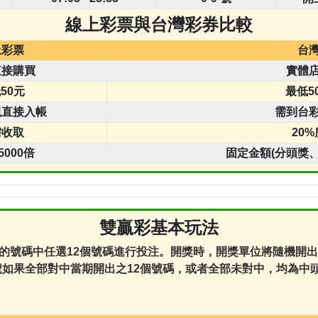
線上彩票與台灣彩券比較
上彩票
台
直接購買
實體
50元
最低50
現直接入帳
需到台
需收取
20
5000倍
固定金額(分頭獎
雙贏彩基本玩法
4的號碼中任選12個號碼進行投注。開獎時，開獎單位將隨機開
號如果全部對中當期開出之12個號碼，或者全部未對中，均為中