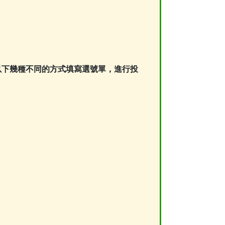
用以下幾種不同的方式填寫選號單，進行投