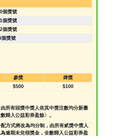
期0個獎號
任1個獎號
任2個獎號
3個獎號
參獎
肆獎
$500
$100
，由所有頭獎中獎人依其中獎注數均分新臺
全數歸入公益彩券盈餘〉。
獎金分配方式將改為均分制，由所有貳獎中獎人
視為逾期未兌領獎金，全數歸入公益彩券盈