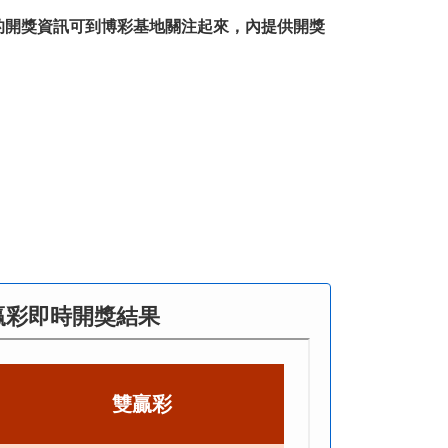
的開獎資訊可到博彩基地關注起來，內提供開獎
贏彩即時開獎結果