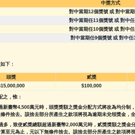
中獎方式
對中當期12個獎號 或 對中當
對中當期任11個獎號 或 對中
對中當期任10個獎號 或 對中
對中當期任9個獎號 或 對中任
額如下：
頭獎
貳獎
$15,000,000
$100,000
配之，惟：
新臺幣4,500萬元時，頭獎獎額之獎金分配方式將改為均分制
下無條件捨去。該捨去部分所產生之款項將視為逾期未兌領獎金，
注數過多，致使貳獎總額超過新臺幣2,000萬元時，貳獎獎額之
〈計算至元為止，元以下無條件捨去。該捨去部分所產生之款項將