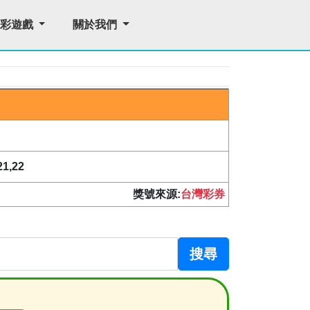
博彩遊戲
關於我們
21,22
獎號來源:
台灣彩券
搜尋