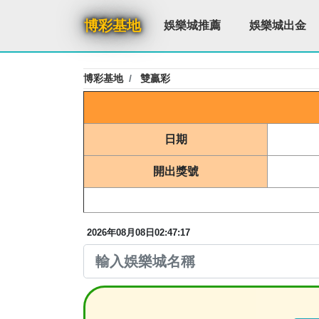
博彩基地
娛樂城推薦
娛樂城出金
博彩基地
雙贏彩
日期
開出獎號
2026年08月08日02:47:18