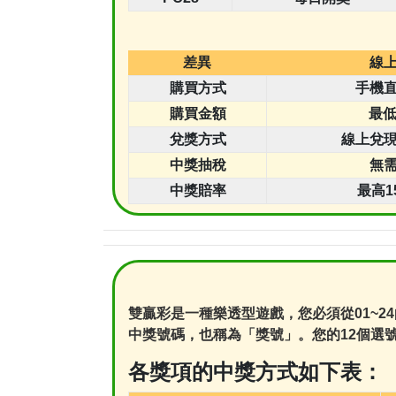
差異
線
購買方式
手機
購買金額
最低
兌獎方式
線上兌
中獎抽稅
無
中獎賠率
最高1
雙贏彩是一種樂透型遊戲，您必須從01~2
中獎號碼，也稱為「獎號」。您的12個選
各獎項的中獎方式如下表：