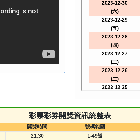
彩票彩券開獎資訊統整表
開獎時間
號碼範圍
21:30
1-49號