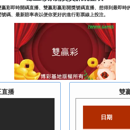
雙贏彩即時開碼直播、雙贏彩贏彩開獎號碼直播、想得到最即時
門號碼、最新賠率表以便你更好的進行彩票線上投注。
王直播
雙