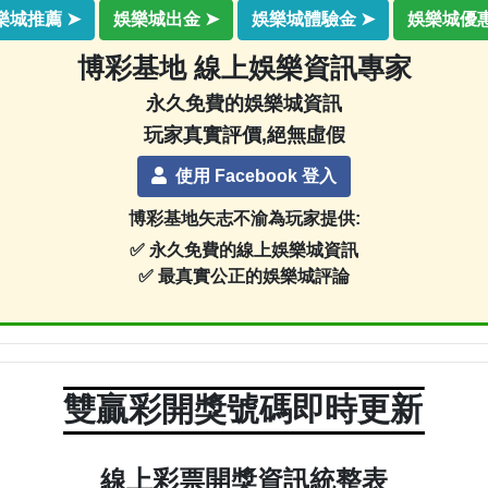
樂城推薦 ➤
娛樂城出金 ➤
娛樂城體驗金 ➤
娛樂城優惠
博彩基地 線上娛樂資訊專家
永久免費的娛樂城資訊
玩家真實評價,絕無虛假
使用 Facebook 登入
博彩基地矢志不渝為玩家提供:
✅ 永久免費的線上娛樂城資訊
✅ 最真實公正的娛樂城評論
雙
贏
彩
開
獎
號
碼
即
時
更
新
線上彩票開獎資訊統整表