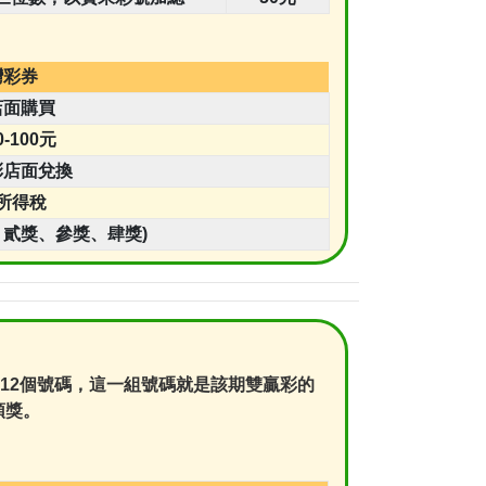
灣彩券
店面購買
-100元
彩店面兌換
%所得稅
、貳獎、參獎、肆獎)
出12個號碼，這一組號碼就是該期雙贏彩的
頭獎。