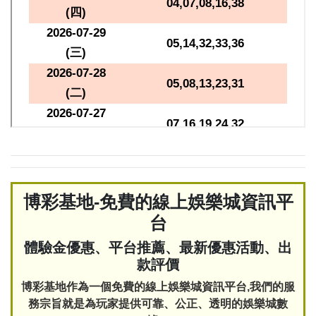
博彩基地-免費的線上娛樂城資訊平
台
體驗金優惠、平台推薦、最新優惠活動、出
款評價
博彩基地作為一個免費的線上娛樂城資訊平台,我們的服
務宗旨就是為玩家提供可靠、公正、透明的娛樂城數