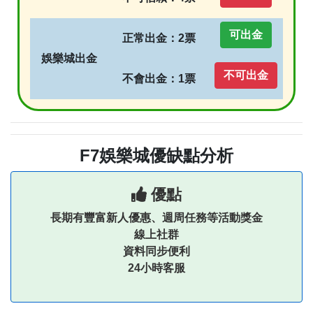
可出金
正常出金：2票
娛樂城出金
不可出金
不會出金：1票
F7娛樂城優缺點分析
優點
長期有豐富新人優惠、週周任務等活動獎金
線上社群
資料同步便利
24小時客服