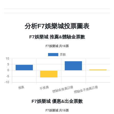
分析F7娛樂城投票圖表
F7娛樂城 推薦&體驗金票數
F7娛樂城 優惠&出金票數