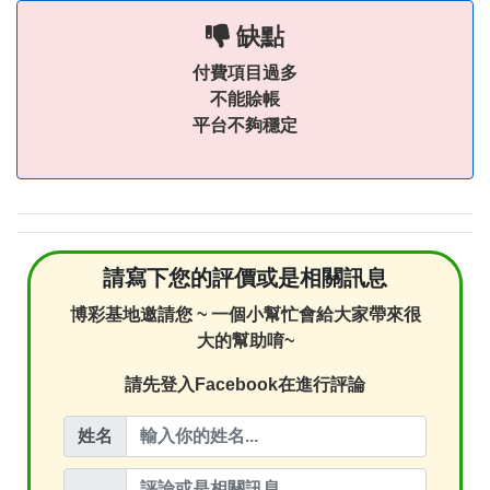
缺點
付費項目過多
不能賒帳
平台不夠穩定
請寫下您的評價或是相關訊息
博彩基地邀請您 ~ 一個小幫忙會給大家帶來很
大的幫助唷~
請先登入Facebook在進行評論
姓名