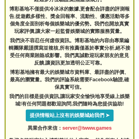
博彩基地不僅提供冷冰冰的數據,更會配合詳盡的評測報
告,從遊戲多樣性、獎金回報率、流動性、優惠活動等多
個角度全面剖析每個娛樂城的優劣勢。我們也開放真實
玩家評價,讓大家一起監督娛樂城的實際服務質量。
我們決不容忍任何虛假資訊。博彩基地的內容由專業編
輯團隊嚴謹撰寫並複核,所有推薦僅基於事實分析,絕不接
受任何商業賄賂或影響。我們真誠歡迎玩家朋友的意見
反饋,讓資訊更加透明公正可靠。
博彩基地擁有最大的娛樂城市資料庫、最詳盡的評價、
最高的瀏覽量。我們的評論系統需要Facebook驗證,確
保真實可信。
我們的目標是提供資訊,讓玩家安全愉快地享受線上娛樂
城!有任何問題都歡迎詢問,我們隨時為您提供協助!
提供情報站上沒有的娛樂城給我們 ➤
異業合作來信：
server@twww.games