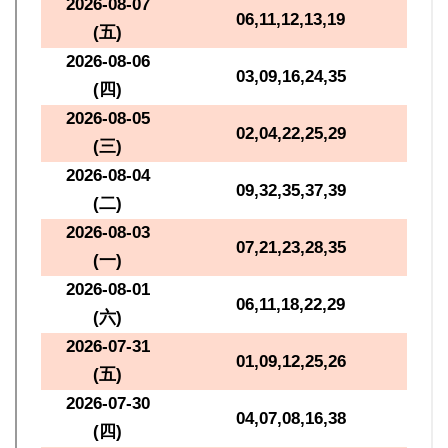
可信賴
1
3
票
24
DJG娛樂城優惠
查看
前往
不可信
賴
4
票
可信賴
1
4
票
25
歐博娛樂城優惠
查看
前往
不可信
賴
5
票
可信賴
1
2
票
26
DG娛樂城優惠
查看
前往
不可信
賴
3
票