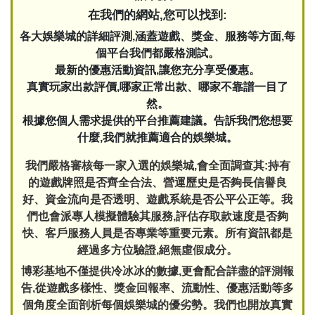
可信賴
5
在我們的網站,您可以找到:
票
各大娛樂城的詳細評測,涵蓋遊戲、獎金、服務等方面,每
30
Q8娛樂城優惠
查看
前往
不可信
個平台我們都嚴格測試。
賴
-3
票
最新的優惠活動資訊,讓您充分享受優惠。
真實玩家出款評價,哪家正常出款、哪家不靠譜一目了
然。
可信賴
1
根據您個人需求提供的平台推薦建議。告訴我們您想要
2
票
什麼,我們就推薦適合的娛樂城。
31
AC1娛樂城優惠
查看
前往
不可信
我們嚴格審核每一家入選的娛樂城,會全面調查其:持有
賴
4
票
的遊戲牌照是否齊全合法、營運歷史是否夠長信譽良
好、資金流向是否透明、遊戲系統是否公平公正等。我
可信賴
8
們也會派專人模擬體驗其服務,評估存取款速度是否夠
票
快、客戶服務人員是否專業等重要元素。所有資訊都是
32
Winbet娛樂城優惠
查看
前往
經過多方位驗證,絕無虛假成分。
不可信
賴
0
票
博彩基地不僅提供冷冰冰的數據,更會配合詳盡的評測報
告,從遊戲多樣性、獎金回報率、流動性、優惠活動等多
個角度全面剖析每個娛樂城的優劣勢。我們也開放真實
可信賴
8