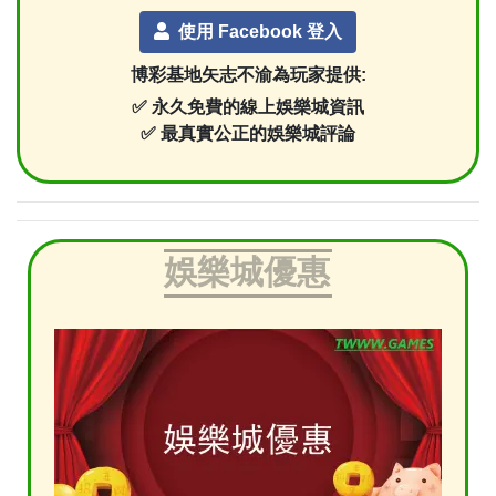
使用 Facebook 登入
博彩基地矢志不渝為玩家提供:
✅ 永久免費的線上娛樂城資訊
✅ 最真實公正的娛樂城評論
娛
樂
城
優
惠