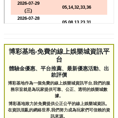
可信賴
9
票
27
包你發娛樂城優惠
查看
前往
不可信
賴
1
票
可信賴
1
博彩基地-免費的線上娛樂城資訊平
0
票
JKF888娛樂城優
台
28
查看
前往
惠
不可信
體驗金優惠、平台推薦、最新優惠活動、出
賴
2
票
款評價
博彩基地作為一個免費的線上娛樂城資訊平台,我們的服
可信賴
8
務宗旨就是為玩家提供可靠、公正、透明的娛樂城數
票
RG富遊娛樂城優
據。
29
查看
前往
惠
不可信
博彩基地致力於免費提供公正公平的線上娛樂城資訊。
賴
0
票
在資訊混亂的網絡世界,我們努力成為玩家們可信賴的資
訊來源。