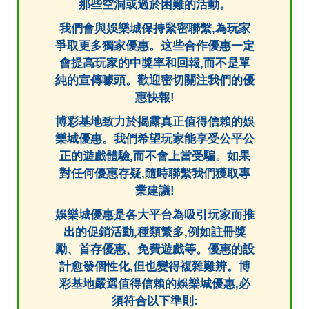
那些空洞或過於困難的活動。
我們會與娛樂城保持緊密聯繫,為玩家
可信賴
2
爭取更多獨家優惠。这些合作優惠一定
4
票
會提高玩家的中獎率和回報,而不是單
5
百富娛樂城優惠
查看
前往
不可信
純的宣傳噱頭。歡迎密切關注我們的優
賴
3
票
惠快報!
博彩基地致力於揭露真正值得信賴的娛
可信賴
1
樂城優惠。我們希望玩家能享受公平公
9
票
CASH88娛樂城優
正的遊戲體驗,而不會上當受騙。如果
6
查看
前往
惠
不可信
對任何優惠存疑,隨時聯繫我們獲取專
賴
0
票
業建議!
娛樂城優惠是各大平台為吸引玩家而推
可信賴
1
出的促銷活動,種類繁多,例如註冊獎
9
票
勵、首存優惠、免費遊戲等。優惠的設
7
財神娛樂城優惠
查看
前往
計愈發個性化,但也變得複雜難辨。博
不可信
彩基地嚴選值得信賴的娛樂城優惠,必
賴
5
票
須符合以下準則: