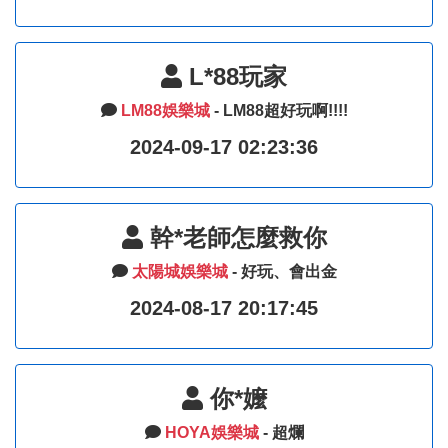
4
票
14
GI全球星際優惠
查看
前往
不可信
賴
3
票
L*88玩家
LM88娛樂城
- LM88超好玩啊!!!!
可信賴
1
2024-09-17 02:23:36
3
票
15
錢街Online優惠
查看
前往
不可信
賴
2
票
幹*老師怎麼救你
可信賴
1
太陽城娛樂城
- 好玩、會出金
0
票
2024-08-17 20:17:45
16
深遊娛樂城優惠
查看
前往
不可信
賴
-1
票
你*嬤
可信賴
1
HOYA娛樂城
- 超爛
1
票