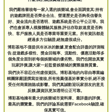
我們嚴格審核每一家入選的娛樂城,會全面調查其:持有
的遊戲牌照是否齊全合法、營運歷史是否夠長信譽良
好、資金流向是否透明、遊戲系統是否公平公正等。我
們也會派專人模擬體驗其服務,評估存取款速度是否夠
快、客戶服務人員是否專業等重要元素。所有資訊都是
經過多方位驗證,絕無虛假成分。
博彩基地不僅提供冷冰冰的數據,更會配合詳盡的評測報
告,從遊戲多樣性、獎金回報率、流動性、優惠活動等多
個角度全面剖析每個娛樂城的優劣勢。我們也開放真實
玩家評價,讓大家一起監督娛樂城的實際服務質量。
我們決不容忍任何虛假資訊。博彩基地的內容由專業編
輯團隊嚴謹撰寫並複核,所有推薦僅基於事實分析,絕不接
受任何商業賄賂或影響。我們真誠歡迎玩家朋友的意見
反饋,讓資訊更加透明公正可靠。
博彩基地擁有最大的娛樂城市資料庫、最詳盡的評價、
最高的瀏覽量。我們的評論系統需要Facebook驗證,確
保真實可信。