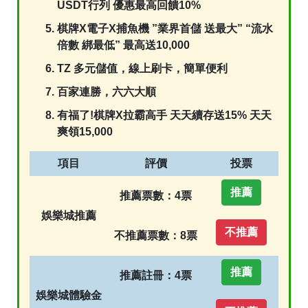
USDT行列 優惠最高回饋10%
棋牌X電子X捕魚機 ”業界首儲 送最大” “流水
倍數 綁最低” 最高送10,000
TZ 多元儲值，線上刷卡，簡單便利
百家連勝，六六大順
有福了!棋牌X拉霸高手 天天續存送15% 天天
爽領15,000
項目
評價
投票
推薦
推薦票數：4票
娛樂城推薦
不推薦
不推薦票數：8票
推薦
推薦註冊：4票
娛樂城體驗金