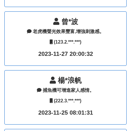
曾*波
老虎機聲光效果豐富,增強刺激感。
(123.2.***.***)
2023-11-27 20:00:32
楊*浪帆
捕魚機可增進家人感情。
(222.3.***.***)
2023-11-25 08:01:31