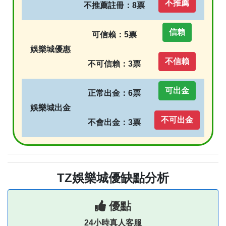
不推薦
不推薦註冊：8票
信賴
可信賴：5票
娛樂城優惠
不信賴
不可信賴：3票
可出金
正常出金：6票
娛樂城出金
不可出金
不會出金：3票
TZ娛樂城優缺點分析
優點
24小時真人客服