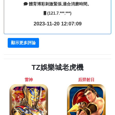
體育博彩刺激緊張,適合消磨時間。
(121.7.***.***)
2023-11-20 12:07:09
顯示更多評論
TZ娛樂城老虎機
雷神
后羿射日