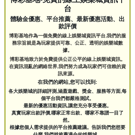
台
體驗金優惠、平台推薦、最新優惠活動、出
款評價
博彩基地作為一個免費的線上娛樂城資訊平台,我們的服
務宗旨就是為玩家提供可靠、公正、透明的娛樂城數
據。
博彩基地致力於免費提供公正公平的線上娛樂城資訊。
在資訊混亂的網絡世界,我們努力成為玩家們可信賴的資
訊來源。
在我們的網站,您可以找到:
各大娛樂城的詳細評測,涵蓋遊戲、獎金、服務等方面,每
個平台我們都嚴格測試。
最新的優惠活動資訊,讓您充分享受優惠。
真實玩家出款評價,哪家正常出款、哪家不靠譜一目了
然。
根據您個人需求提供的平台推薦建議。告訴我們您想要
什麼,我們就推薦適合的娛樂城。