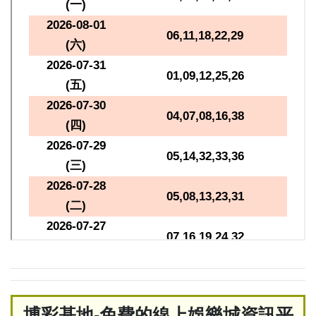
博彩基地-免費的線上娛樂城資訊平