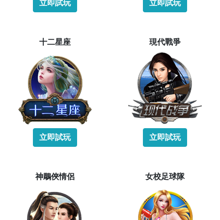
立即試玩
立即試玩
十二星座
現代戰爭
立即試玩
立即試玩
神鵰俠情侶
女校足球隊