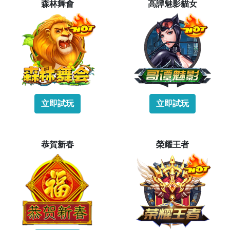
森林舞會
高譚魅影貓女
立即試玩
立即試玩
恭賀新春
榮耀王者