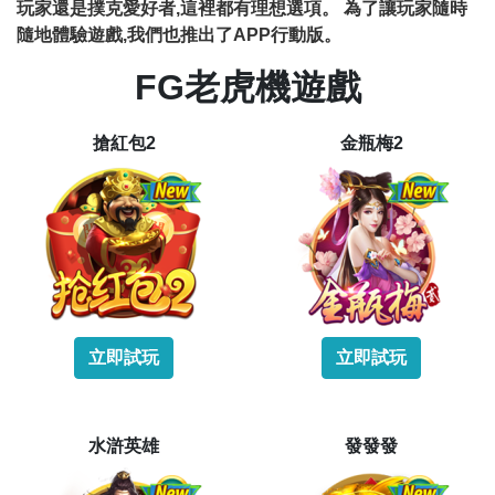
玩家還是撲克愛好者,這裡都有理想選項。 為了讓玩家隨時
隨地體驗遊戲,我們也推出了APP行動版。
FG老虎機遊戲
搶紅包2
金瓶梅2
立即試玩
立即試玩
水滸英雄
發發發