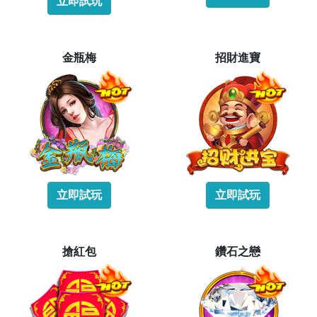
立即試玩
金瓶梅
招財進寶
立即試玩
立即試玩
搶紅包
鑽石之戀