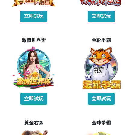
立即試玩
立即試玩
激情世界盃
金靴爭霸
立即試玩
立即試玩
黃金右腳
金球爭霸