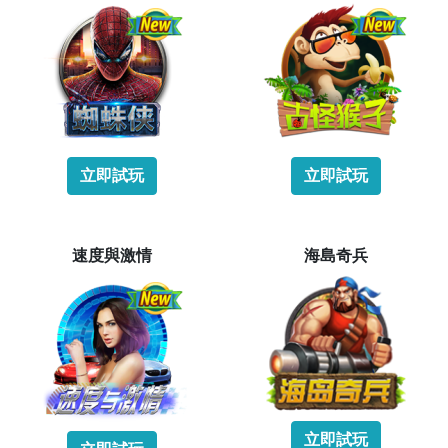
立即試玩
立即試玩
速度與激情
海島奇兵
立即試玩