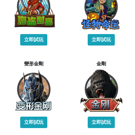
立即試玩
立即試玩
變形金剛
金剛
立即試玩
立即試玩