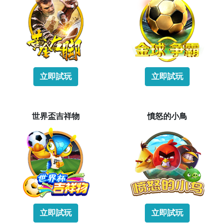
立即試玩
立即試玩
世界盃吉祥物
憤怒的小鳥
立即試玩
立即試玩