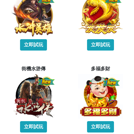
立即試玩
立即試玩
街機水滸傳
多福多財
立即試玩
立即試玩