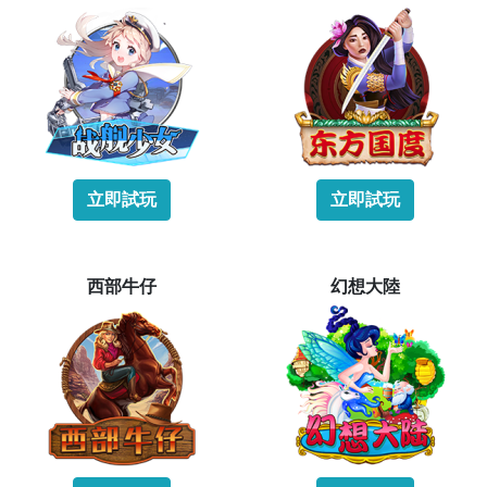
立即試玩
立即試玩
西部牛仔
幻想大陸