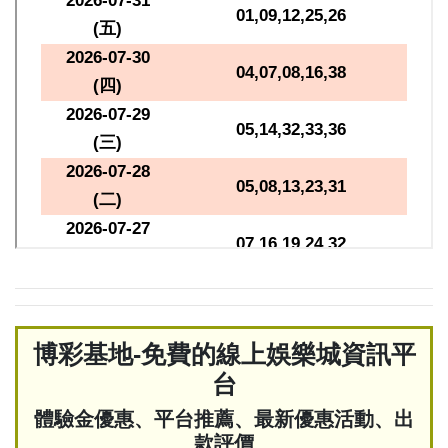
博彩基地-免費的線上娛樂城資訊平
台
體驗金優惠、平台推薦、最新優惠活動、出
款評價