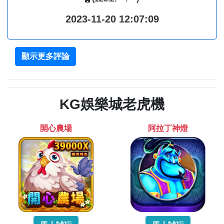
2023-11-20 12:07:09
顯示更多評論
KG娛樂城老虎機
開心農場
阿拉丁神燈