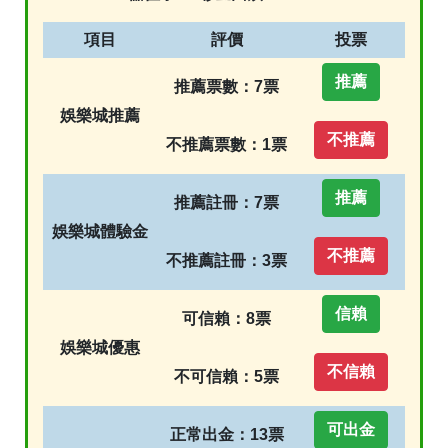
項目
評價
投票
推薦
推薦票數：7票
娛樂城推薦
不推薦
不推薦票數：1票
推薦
推薦註冊：7票
娛樂城體驗金
不推薦
不推薦註冊：3票
信賴
可信賴：8票
娛樂城優惠
不信賴
不可信賴：5票
可出金
正常出金：13票