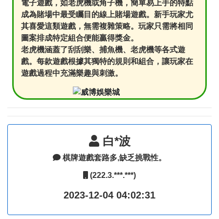
電子遊戲，如老虎機或角子機，簡單易上手的特點
成為賭場中最受矚目的線上賭場遊戲。新手玩家尤
其喜愛這類遊戲，無需複雜策略。玩家只需將相同
圖案排成特定組合便能贏得獎金。
老虎機涵蓋了刮刮樂、捕魚機、老虎機等各式遊
戲。每款遊戲根據其獨特的規則和組合，讓玩家在
遊戲過程中充滿樂趣與刺激。
白*波
棋牌遊戲套路多,缺乏挑戰性。
(222.3.***.***)
2023-12-04 04:02:31