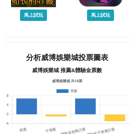
馬上試玩
馬上試玩
分析威博娛樂城投票圖表
威博娛樂城 推薦&體驗金票數