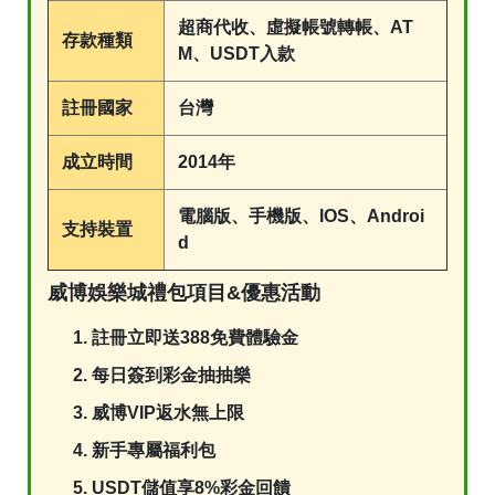
超商代收、虛擬帳號轉帳、AT
存款種類
M、USDT入款
註冊國家
台灣
成立時間
2014年
電腦版、手機版、IOS、Androi
支持裝置
d
威博娛樂城禮包項目&優惠活動
註冊立即送388免費體驗金
每日簽到彩金抽抽樂
威博VIP返水無上限
新手專屬福利包
USDT儲值享8%彩金回饋