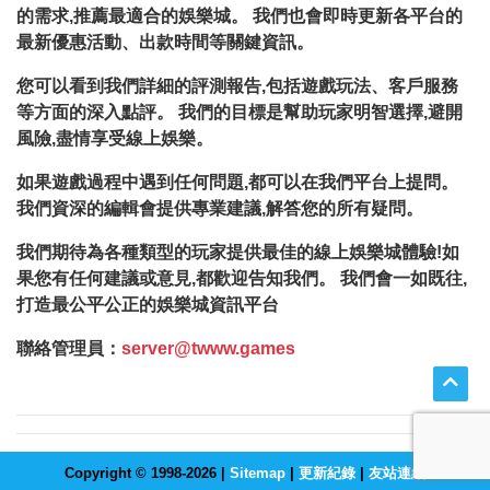
的需求,推薦最適合的娛樂城。 我們也會即時更新各平台的
最新優惠活動、出款時間等關鍵資訊。
您可以看到我們詳細的評測報告,包括遊戲玩法、客戶服務
等方面的深入點評。 我們的目標是幫助玩家明智選擇,避開
風險,盡情享受線上娛樂。
如果遊戲過程中遇到任何問題,都可以在我們平台上提問。
我們資深的編輯會提供專業建議,解答您的所有疑問。
我們期待為各種類型的玩家提供最佳的線上娛樂城體驗!如
果您有任何建議或意見,都歡迎告知我們。 我們會一如既往,
打造最公平公正的娛樂城資訊平台
聯絡管理員：
server@twww.games
Copyright © 1998-2026 |
Sitemap
|
更新紀錄
|
友站連結