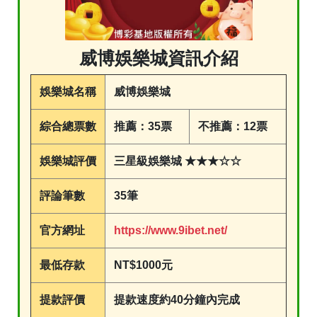
威博娛樂城資訊介紹
娛樂城名稱
威博娛樂城
綜合總票數
推薦：35票
不推薦：12票
娛樂城評價
三星級娛樂城 ★★★☆☆
評論筆數
35筆
官方網址
https://www.9ibet.net/
最低存款
NT$1000元
提款評價
提款速度約40分鐘內完成