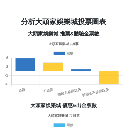
分析大頭家娛樂城投票圖表
大頭家娛樂城 推薦&體驗金票數
大頭家娛樂城 優惠&出金票數