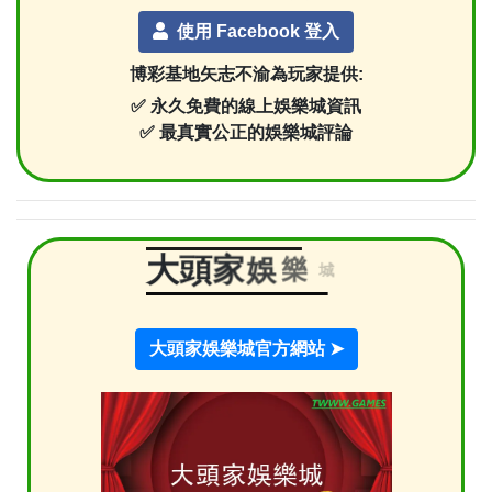
使用 Facebook 登入
博彩基地矢志不渝為玩家提供:
✅ 永久免費的線上娛樂城資訊
✅ 最真實公正的娛樂城評論
大
頭
家
娛
樂
城
大頭家娛樂城官方網站 ➤