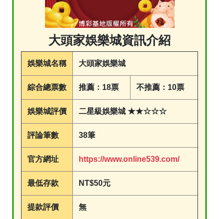
大頭家娛樂城資訊介紹
娛樂城名稱
大頭家娛樂城
綜合總票數
推薦：18票
不推薦：10票
娛樂城評價
二星級娛樂城 ★★☆☆☆
評論筆數
38筆
官方網址
https://www.online539.com/
最低存款
NT$50元
提款評價
無