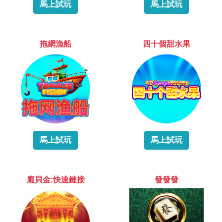
馬上試玩
馬上試玩
拖網漁船
四十個甜水果
馬上試玩
馬上試玩
龐貝金:快速鏈接
發發發