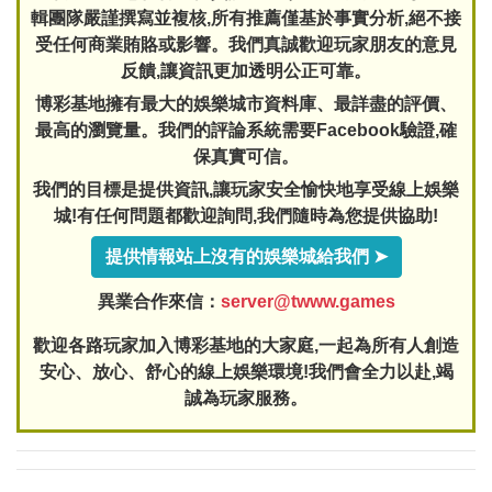
輯團隊嚴謹撰寫並複核,所有推薦僅基於事實分析,絕不接
受任何商業賄賂或影響。我們真誠歡迎玩家朋友的意見
反饋,讓資訊更加透明公正可靠。
博彩基地擁有最大的娛樂城市資料庫、最詳盡的評價、
最高的瀏覽量。我們的評論系統需要Facebook驗證,確
保真實可信。
我們的目標是提供資訊,讓玩家安全愉快地享受線上娛樂
城!有任何問題都歡迎詢問,我們隨時為您提供協助!
提供情報站上沒有的娛樂城給我們 ➤
異業合作來信：
server@twww.games
歡迎各路玩家加入博彩基地的大家庭,一起為所有人創造
安心、放心、舒心的線上娛樂環境!我們會全力以赴,竭
誠為玩家服務。