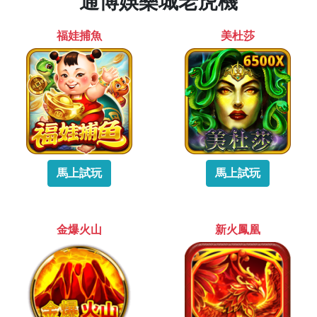
通博娛樂城老虎機
福娃捕魚
美杜莎
馬上試玩
馬上試玩
金爆火山
新火鳳凰