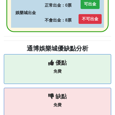
可出金
正常出金：0票
娛樂城出金
不可出金
不會出金：8票
通博娛樂城優缺點分析
優點
免費
缺點
免費