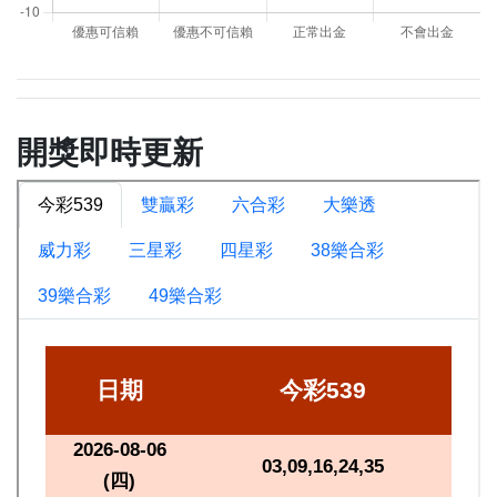
開獎即時更新