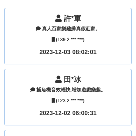
許*軍
真人百家樂難辨真假莊家。
(139.2.***.***)
2023-12-03 08:02:01
田*冰
捕魚機音效輕快,增加遊戲樂趣。
(123.2.***.***)
2023-12-02 06:00:31