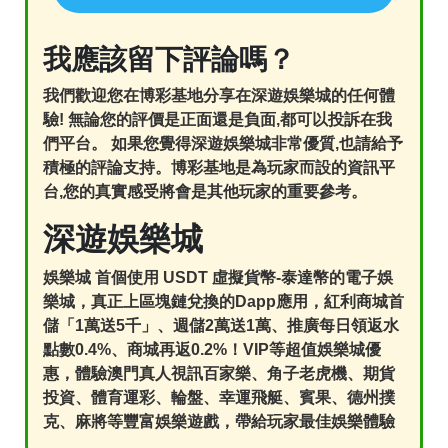
我應該留下評論嗎？
我們歡迎您在博彩基地分享在深遊娛樂城的任何體
驗! 無論您的評價是正面還是負面,都可以投訴在我
們平台。 如果您覺得深遊娛樂城非常優質,也請給予
積極的評論支持。博彩基地是為玩家而設的資訊平
台,您的真實感受將會是其他玩家的重要參考。
深遊娛樂城
娛樂城 首個使用 USDT 虛擬貨幣-泰達幣的電子娛
樂城，真正上區塊鏈兌換的Dapp應用，紅利商城首
儲「1萬送5千」、週儲2萬送1萬、推廣每日領返水
點數0.4%、商城再返0.2%！VIP等超值娛樂城優
惠，體驗澳門真人視訊百家樂、角子老虎機、期貨
投資、體育運彩、輪盤、幸運飛艇、賓果、德州撲
克、麻將等豐富娛樂遊戲，帶給玩家最佳娛樂體驗