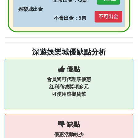
正常出金：-3票
娛樂城出金
不可出金
不會出金：5票
深遊娛樂城優缺點分析
優點
會員皆可代理享優惠
紅利商城獎項多元
可使用虛擬貨幣
缺點
優惠活動較少