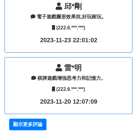
邱*剛
電子遊戲圖形效果炫,好玩耐玩。
(222.6.***.***)
2023-11-23 22:01:02
雷*明
棋牌遊戲增強思考力和記憶力。
(222.6.***.***)
2023-11-20 12:07:09
顯示更多評論