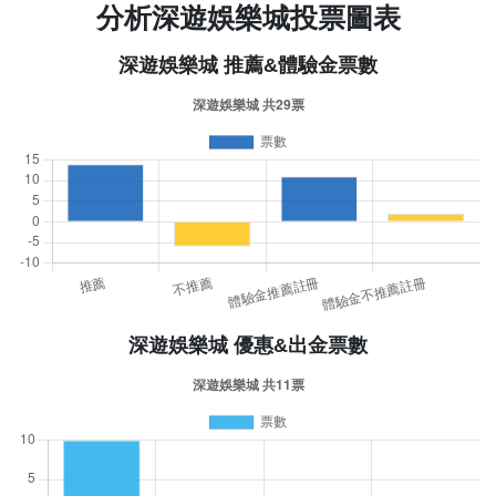
分析深遊娛樂城投票圖表
深遊娛樂城 推薦&體驗金票數
深遊娛樂城 優惠&出金票數