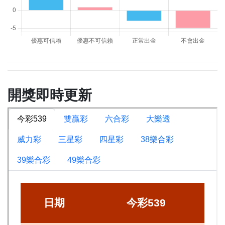
開獎即時更新